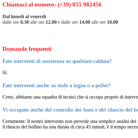
t
Chiamaci al numero: (+39) 055 982456
C
Dal lunedì al venerdì
a
dalle ore
8.30
alle ore
12.00
e dalle ore
14.00
alle ore
18.00
r
r
e
l
Domande frequenti
l
o
Fate interventi di assistenza su qualsiasi caldaia?
Sì.
Fate interventi anche su stufe a legna o a pellet?
Certo, abbiamo una squadra di tecnici che si occupa proprio di intervent
Vi occupate anche del controllo dei fumi e del rilascio del bo
Certamente. Il nostro intervento non prevede una semplice analisi dei f
il rilascio del bollino ha una durata di circa 45 minuti, è il tempo nec